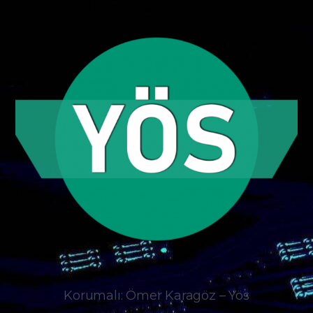
Korumalı: Ömer Karagöz – Yös