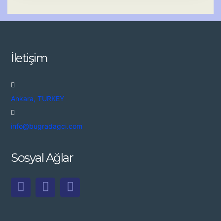
11.09.2024 18:59
Öğrenci Program Takibi Aktif Edildi!
30.08.2024 22:00
Bülten Sistemi Aktif Edildi!
İletişim
29.08.2024 23:35
Deneme 1 2 3 !
Ankara, TURKEY
info@bugradagci.com
Sosyal Ağlar