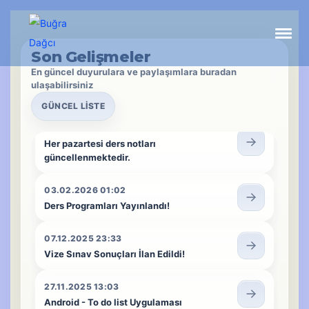
02.04.2026 02:36
Quiz Sayfası Kullanımda!
Son Gelişmeler
En güncel duyurulara ve paylaşımlara buradan
24.03.2026 00:36
ulaşabilirsiniz
Proje Görevleri Güncellenmektedir.
GÜNCEL LISTE
24.02.2026 09:46
Her pazartesi ders notları
güncellenmektedir.
03.02.2026 01:02
Ders Programları Yayınlandı!
07.12.2025 23:33
Vize Sınav Sonuçları İlan Edildi!
27.11.2025 13:03
Android - To do list Uygulaması