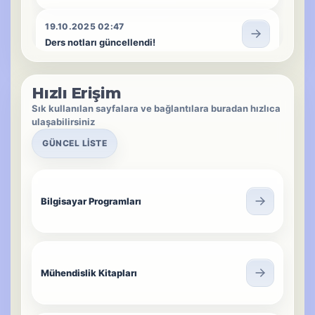
19.10.2025 02:47
Ders notları güncellendi!
28.09.2025 00:58
Hızlı Erişim
Proje görevleri paylaşıldı!
Sık kullanılan sayfalara ve bağlantılara buradan hızlıca
ulaşabilirsiniz
27.09.2025 14:45
Ders notları paylaşıldı!
GÜNCEL LISTE
27.09.2025 12:00
Bilgisayar programları paylaşıldı!
Bilgisayar Programları
11.09.2025 22:20
Bülten akışı yenilenmeye başladı!
Mühendislik Kitapları
10.06.2025 14:35
MEB Denemeleri Sayfası Aktif Edildi!