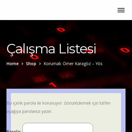
Çalışma Listesi
Home
Shop
Korumalı: Ömer Karagöz – Yös
Bu içerik parola ile korunuyor. Görüntülemek için lütfen
aşağıya parolanızı yazın.
Parola: