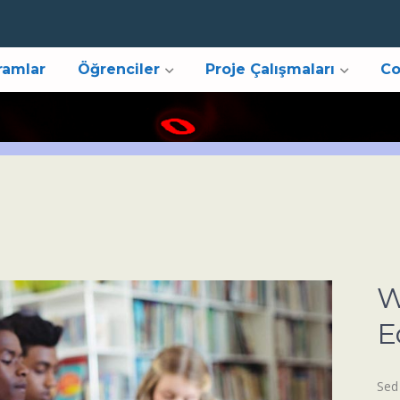
ramlar
Öğrenciler
Proje Çalışmaları
Co
W
E
Sed