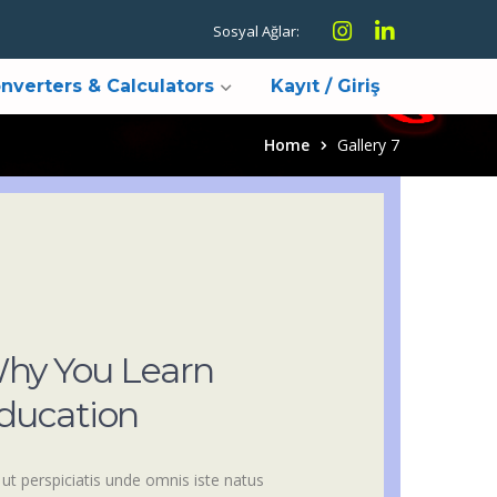
Instagram
LinkedIn
Sosyal Ağlar:
Profile
Profile
nverters & Calculators
Kayıt / Giriş
Home
Gallery 7
hy You Learn
ducation
 ut perspiciatis unde omnis iste natus