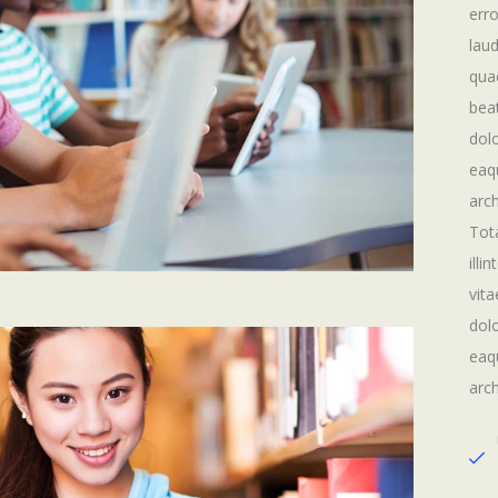
err
lau
quae
bea
dol
eaqu
arch
Tot
illi
vita
dol
eaqu
arch